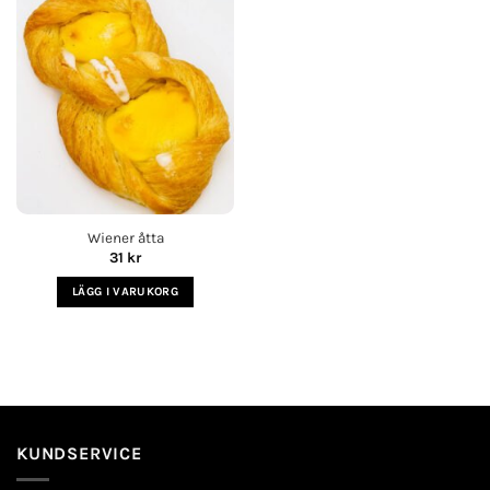
Lägg i
köplista
Wiener åtta
31
kr
LÄGG I VARUKORG
KUNDSERVICE