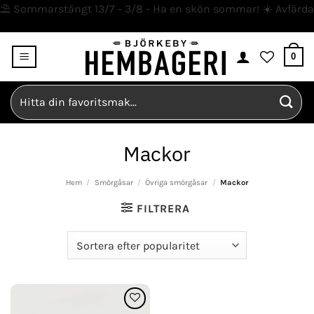
⛱️ Sommarstängt 13/7 - 3/8 - Ha en skön sommar! ☀️
Avfärda
Skip
0
to
content
Sök
efter:
Mackor
Hem
/
Smörgåsar
/
Övriga smörgåsar
/
Mackor
FILTRERA