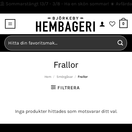
⛱️ Sommarstängt 13/7 - 3/8 - Ha en skön sommar! ☀️
Avfärda
Skip
0
to
content
Sök
efter:
Frallor
Hem
/
Smörgåsar
/
Frallor
FILTRERA
Inga produkter hittades som motsvarar ditt val.