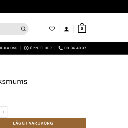
0
EJLA OSS
ÖPPETTIDER
08-36 40 37
eksmums
ums mängd
e:
LÄGG I VARUKORG