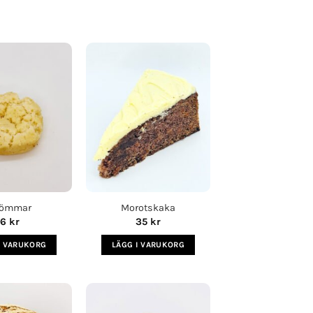
Lägg i
Lägg i
köplista
köplista
römmar
Morotskaka
6
kr
35
kr
I VARUKORG
LÄGG I VARUKORG