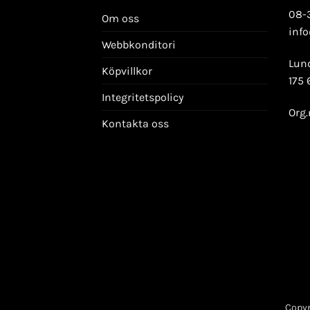
08-
Om oss
inf
Webbkonditori
Lun
Köpvillkor
175 
Integritetspolicy
Org.
Kontakta oss
Copyr