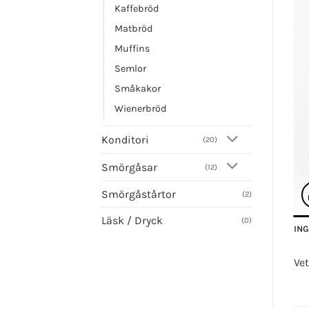
Kaffebröd
Matbröd
Muffins
Semlor
Småkakor
Wienerbröd
Konditori
(20)
Smörgåsar
(12)
Smörgåstårtor
(2)
Läsk / Dryck
(0)
IN
Vet