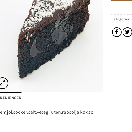
Kategorier:
GREDIENSER
emjöl,socker,salt,vetegliuten,rapsolja,kakao