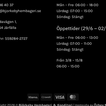
36 40 37
Mån – Fre: 06:00 – 18:00
o@bjorkebyhembageri.se
Lördag: 07:00 – 15:00
Söndag: Stängt
davägen 1,
Öppettider (29/6 – 02
64 Järfälla
Mån – Fre: 06:00 – 13:00
nr: 559284-2727
Lördag: 07:00 – 11:00
Söndag: Stängt
Från 3/8 – 15/8
06:00 – 15:00
Klarna
Swish
Visa
MasterCard
(SE)
ight 2026 ©
Björkeby Hembageri & Konditori
| Hemsida av
Özbey 