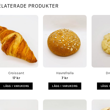
ELATERADE PRODUKTER
Lägg i
Lägg i
köplista
köplista
Croissant
Havrefralla
D
17
kr
7
kr
LÄGG I VARUKORG
LÄGG I VARUKORG
LÄGG 