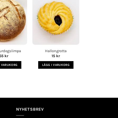
Lägg i
Lägg i
köplista
köplista
urdegslimpa
Hallongrotta
55
kr
15
kr
I VARUKORG
LÄGG I VARUKORG
NYHETSBREV