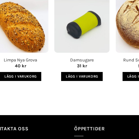
Lägg i
Lägg i
köplista
köplista
Limpa Nya Grova
Damsugare
Rund S
40
kr
31
kr
LÄGG I VARUKORG
LÄGG I VARUKORG
LÄGG 
TAKTA OSS
ÖPPETTIDER