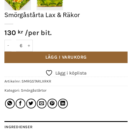
Smörgåstårta Lax & Räkor
130
kr
/per bit.
Smörgåstårta Lax & Räkor mängd
Alternative:
LÄGG I VARUKORG
Lägg i köplista
Artikelnr:
SMRGSTARLXRKR
Kategori:
Smörgåstårtor
INGREDIENSER